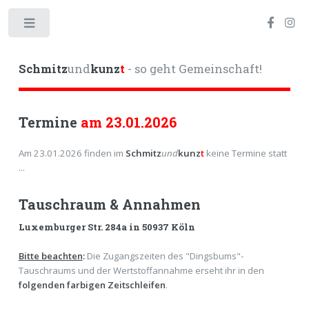
Toggle
Schmitz
und
kunz
t
- so geht Gemeinschaft!
Termine
am 23.01.2026
Am 23.01.2026 finden im
Schmitz
und
kunz
t
keine Termine statt
...
Tauschraum & Annahmen
Luxemburger Str. 284a
in 50937 Köln
Bitte beachten
:
Die Zugangszeiten des "Dingsbums"-
Tauschraums und der Wertstoffannahme erseht ihr in den
folgenden farbigen Zeitschleifen
.