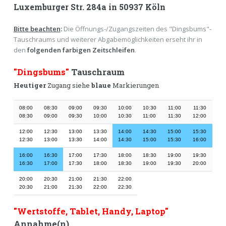
Luxemburger Str. 284a
in 50937 Köln
Bitte beachten
:
Die Öffnungs-/Zugangszeiten des "Dingsbums"-
Tauschraums und weiterer Abgabemöglichkeiten erseht ihr in
den
folgenden farbigen Zeitschleifen
.
"Dingsbums"
Tauschraum
Heutiger
Zugang siehe
blaue
Markierungen
08:00
08:30
09:00
09:30
10:00
10:30
11:00
11:30
08:30
09:00
09:30
10:00
10:30
11:00
11:30
12:00
12:00
12:30
13:00
13:30
14:00
14:30
15:00
15:30
12:30
13:00
13:30
14:00
14:30
15:00
15:30
16:00
16:00
16:30
17:00
17:30
18:00
18:30
19:00
19:30
16:30
17:00
17:30
18:00
18:30
19:00
19:30
20:00
20:00
20:30
21:00
21:30
22:00
20:30
21:00
21:30
22:00
22:30
"Wertstoffe, Tablet, Handy, Laptop"
Annahme(n)