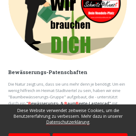
Bewässerungs-Patenschaften
Die Natur zeigt uns, dass sie uns mehr denn je benötigt. Um ein
wenig hilfreich im Heimat-Stadtviertel zu sein, haben wir eine
"Baumbewässerungs-Gruppe" aufgebaut, die - unterstützt
durch ein
"
B
ewässerungs- &
B
aum
B
eete-Lastenrad"
mit
Equipment der
RheinEnergie
- in Köln Bäume in den heißen
Diese Website verwendet zeitweise Cookies, um die
Benutzererfahrung zu verbessern. Mehr dazu in unserer
Monaten giesst ...
Datenschutzerklärung
.
MEHR DAZU