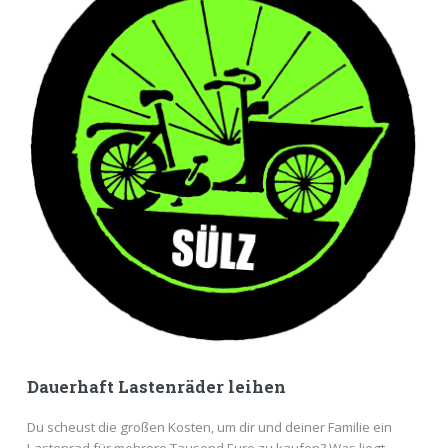
Dauerhaft Lastenräder leihen
Du scheust die großen Kosten, um dir und deiner Familie ein
Lastenrad für mehrere Tausend Euro zu kaufen? Was liegt