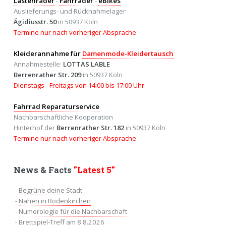
Lastenräder
-
Fahrräder
-
eBikes
Auslieferungs- und Rücknahmelager
Ägidiusstr. 50
in 50937 Köln
Termine nur nach vorheriger Absprache
Kleiderannahme für
Damenmode-Kleidertausch
Annahmestelle:
LOTTAS LABLE
Berrenrather Str. 209
in 50937 Köln
Dienstags - Freitags von 14:00 bis 17:00 Uhr
Fahrrad Reparaturservice
Nachbarschaftliche Kooperation
Hinterhof der
Berrenrather Str. 182
in 50937 Köln
Termine nur nach vorheriger Absprache
News & Facts
"Latest 5"
-
Begrüne deine Stadt
-
Nähen in Rodenkirchen
-
Numerologie für die Nachbarschaft
-
Brettspiel-Treff am 8.8.2026