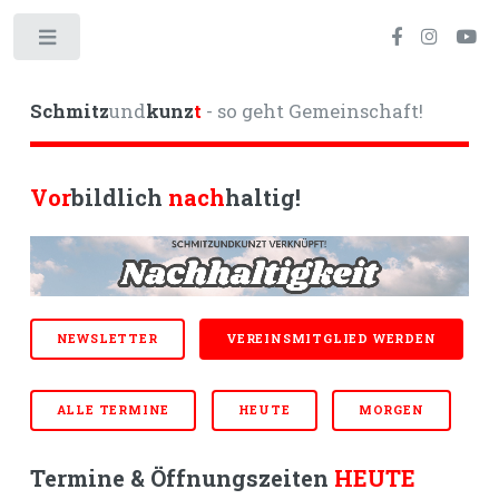
Toggle
Schmitz
und
kunz
t
- so geht Gemeinschaft!
Vor
bildlich
nach
haltig!
NEWSLETTER
VEREINSMITGLIED WERDEN
ALLE TERMINE
HEUTE
MORGEN
Termine & Öffnungszeiten
HEUTE