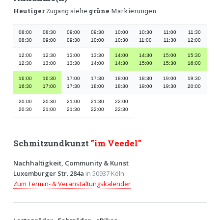
Heutiger
Zugang siehe
grüne
Markierungen
08:00
08:30
09:00
09:30
10:00
10:30
11:00
11:30
08:30
09:00
09:30
10:00
10:30
11:00
11:30
12:00
12:00
12:30
13:00
13:30
14:00
14:30
15:00
15:30
12:30
13:00
13:30
14:00
14:30
15:00
15:30
16:00
16:00
16:30
17:00
17:30
18:00
18:30
19:00
19:30
16:30
17:00
17:30
18:00
18:30
19:00
19:30
20:00
20:00
20:30
21:00
21:30
22:00
20:30
21:00
21:30
22:00
22:30
Schmitzundkunzt
"im Veedel"
Nachhaltigkeit, Community & Kunst
Luxemburger Str. 284a
in 50937 Köln
Zum Termin- & Veranstaltungskalender