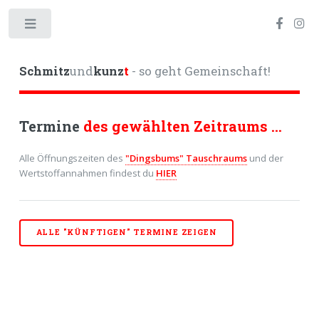
Toggle
Schmitz
und
kunz
t
- so geht Gemeinschaft!
Termine
des gewählten Zeitraums ...
Alle Öffnungszeiten des
"Dingsbums" Tauschraums
und der
Wertstoffannahmen findest du
HIER
ALLE "KÜNFTIGEN" TERMINE ZEIGEN