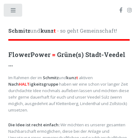
Toggle
Schmitz
und
kunz
t
- so geht Gemeinschaft!
FlowerPower
=
Grüne(s) Stadt-Veedel
...
Im Rahmen der im
Schmitz
und
kunz
t
aktiven
Nach
HALT
igkeitsgruppe
haben wir eine schon vor langer Zeit
durchdachte Idee nochmals aufleben lassen und möchten diese
sehr gerne dauerhaft für euch und unser Veedel Sülz (wenn
möglich, ausgedehnt auf Klettenberg, Lindenthal und Zollstock)
umsetzen.
Die Idee ist recht einfach:
Wir möchten es unserer gesamten
Nachbarschaft ermöglichen, diese bei der Anlage und
Umsetzung eines gemeinschaftlichen und nachbarschaftlichen