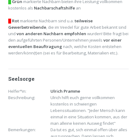
█
Grün
markierte Nachbarn bieten ihre Leistung vollkommen
kostenlos als
Nachbarschaftshilfe
an
█
Rot
markierte Nachbarn sind u.a.
teilweise
Gewerbetreibende
, die im Veedel für gute Arbeit bekannt sind
und
von anderen Nachbarn empfohlen
wurden! Bitte fragt bei
den aufgeführten Personen/Unternehmen jeweils
vor einer
eventuellen Beauftragung
nach, welche Kosten entstehen
werden/könn(t)en (sei es für Bearbeitung, Materialien etc.).
Seelsorge
Helfer*in:
Ulrich Pramme
Beschreibung:
Ulrich hilft euch gerne vollkommen
kostenlos in schwierigen
Lebenssituationen. "Jeder Mensch kann
einmal in eine Situation kommen, aus der
man alleine keinen Ausweg findet"
Bemerkungen:
Da tut es gut, sich einmal offen über alles
auszusprechen. Dann lassen sich