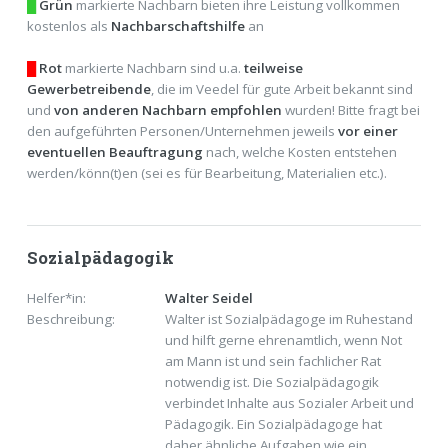
█
Grün
markierte Nachbarn bieten ihre Leistung vollkommen
kostenlos als
Nachbarschaftshilfe
an
█
Rot
markierte Nachbarn sind u.a.
teilweise
Gewerbetreibende
, die im Veedel für gute Arbeit bekannt sind
und
von anderen Nachbarn empfohlen
wurden! Bitte fragt bei
den aufgeführten Personen/Unternehmen jeweils
vor einer
eventuellen Beauftragung
nach, welche Kosten entstehen
werden/könn(t)en (sei es für Bearbeitung, Materialien etc.).
Sozialpädagogik
Helfer*in:
Walter Seidel
Beschreibung:
Walter ist Sozialpädagoge im Ruhestand
und hilft gerne ehrenamtlich, wenn Not
am Mann ist und sein fachlicher Rat
notwendig ist. Die Sozialpädagogik
verbindet Inhalte aus Sozialer Arbeit und
Pädagogik. Ein Sozialpädagoge hat
daher ähnliche Aufgaben wie ein