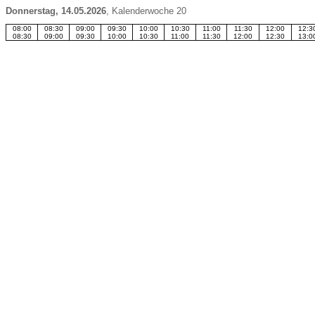
Donnerstag, 14.05.2026
,
Kalenderwoche 20
08:00
08:30
09:00
09:30
10:00
10:30
11:00
11:30
12:00
12:3
08:30
09:00
09:30
10:00
10:30
11:00
11:30
12:00
12:30
13:0