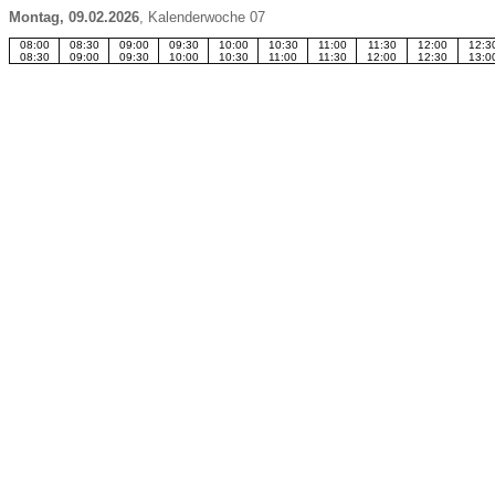
Montag, 09.02.2026
,
Kalenderwoche 07
08:00
08:30
09:00
09:30
10:00
10:30
11:00
11:30
12:00
12:3
08:30
09:00
09:30
10:00
10:30
11:00
11:30
12:00
12:30
13:0