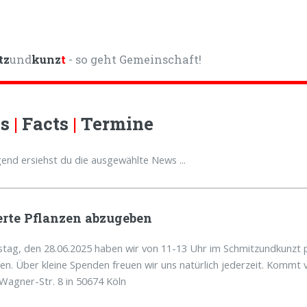
tz
und
kunz
t
- so geht Gemeinschaft!
ws
|
Facts
|
Termine
end ersiehst du die ausgewählte News ...
rte Pflanzen abzugeben
ag, den 28.06.2025 haben wir von 11-13 Uhr im Schmitzundkunzt p
n. Über kleine Spenden freuen wir uns natürlich jederzeit. Kommt v
Wagner-Str. 8 in 50674 Köln