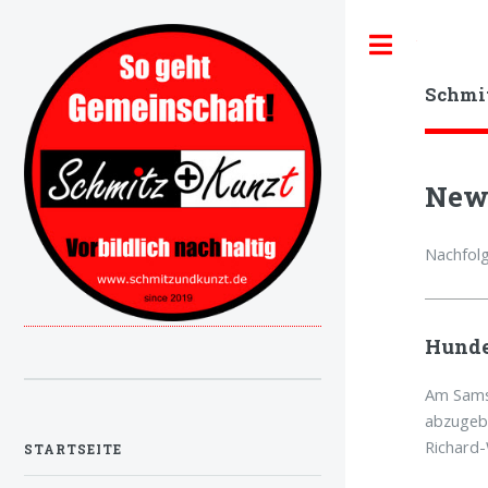
Toggle
Schmi
Ne
Nachfolg
Hunde
Am Samst
abzugebe
Richard-
STARTSEITE