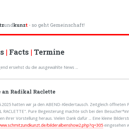
tz
und
kunz
t
- so geht Gemeinschaft!
ws
|
Facts
|
Termine
end ersiehst du die ausgewählte News ...
 an Radikal Raclette
.2025 hatten wir ja den ABEND-Kleidertausch. Zeitgleich öffneten 
 RACLETTE". Pure Begeisterung machte sich bei den Besucher*inne
n ihrer Vorstellung heraus. Vielen Dank dafür ... Eine kleine Bild
/www.schmitzundkunzt.de/bilderalbenshow2.php?q=305
eingesehen 