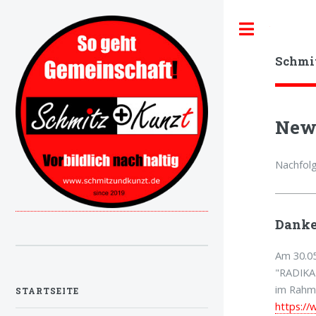
Toggle
Schmi
Ne
Nachfolg
Danke
Am 30.05
"RADIKAL
im Rahme
STARTSEITE
https:/