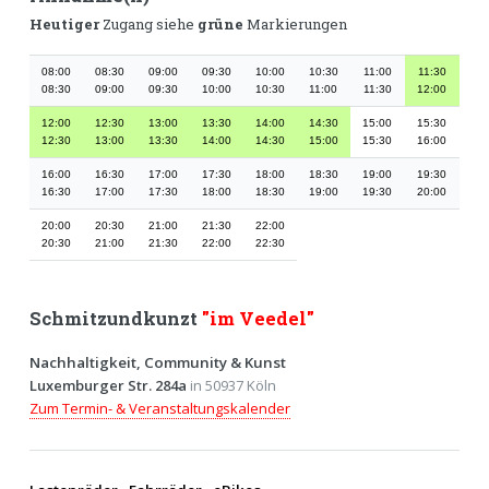
Heutiger
Zugang siehe
grüne
Markierungen
08:00
08:30
09:00
09:30
10:00
10:30
11:00
11:30
08:30
09:00
09:30
10:00
10:30
11:00
11:30
12:00
12:00
12:30
13:00
13:30
14:00
14:30
15:00
15:30
12:30
13:00
13:30
14:00
14:30
15:00
15:30
16:00
16:00
16:30
17:00
17:30
18:00
18:30
19:00
19:30
16:30
17:00
17:30
18:00
18:30
19:00
19:30
20:00
20:00
20:30
21:00
21:30
22:00
20:30
21:00
21:30
22:00
22:30
Schmitzundkunzt
"im Veedel"
Nachhaltigkeit, Community & Kunst
Luxemburger Str. 284a
in 50937 Köln
Zum Termin- & Veranstaltungskalender