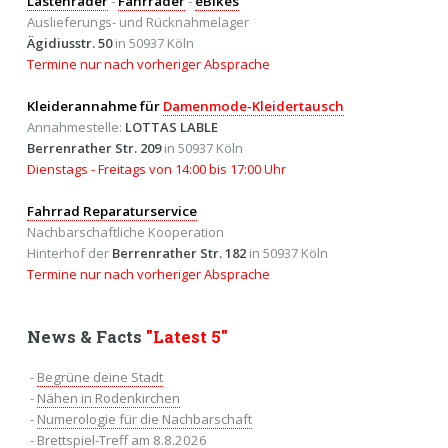
Lastenräder
-
Fahrräder
-
eBikes
Auslieferungs- und Rücknahmelager
Ägidiusstr. 50
in 50937 Köln
Termine nur nach vorheriger Absprache
Kleiderannahme für
Damenmode-Kleidertausch
Annahmestelle:
LOTTAS LABLE
Berrenrather Str. 209
in 50937 Köln
Dienstags - Freitags von 14:00 bis 17:00 Uhr
Fahrrad Reparaturservice
Nachbarschaftliche Kooperation
Hinterhof der
Berrenrather Str. 182
in 50937 Köln
Termine nur nach vorheriger Absprache
News & Facts
"Latest 5"
-
Begrüne deine Stadt
-
Nähen in Rodenkirchen
-
Numerologie für die Nachbarschaft
-
Brettspiel-Treff am 8.8.2026