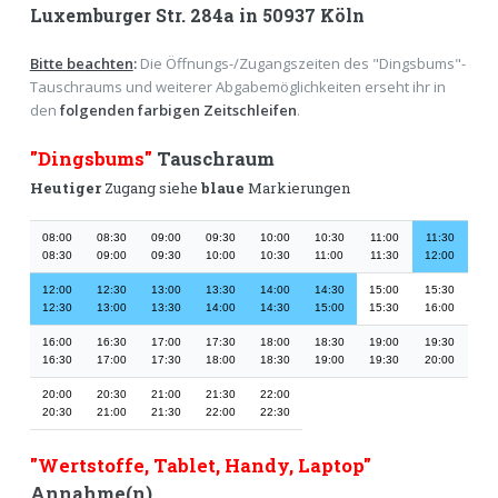
Luxemburger Str. 284a
in 50937 Köln
Bitte beachten
:
Die Öffnungs-/Zugangszeiten des "Dingsbums"-
Tauschraums und weiterer Abgabemöglichkeiten erseht ihr in
den
folgenden farbigen Zeitschleifen
.
"Dingsbums"
Tauschraum
Heutiger
Zugang siehe
blaue
Markierungen
08:00
08:30
09:00
09:30
10:00
10:30
11:00
11:30
08:30
09:00
09:30
10:00
10:30
11:00
11:30
12:00
12:00
12:30
13:00
13:30
14:00
14:30
15:00
15:30
12:30
13:00
13:30
14:00
14:30
15:00
15:30
16:00
16:00
16:30
17:00
17:30
18:00
18:30
19:00
19:30
16:30
17:00
17:30
18:00
18:30
19:00
19:30
20:00
20:00
20:30
21:00
21:30
22:00
20:30
21:00
21:30
22:00
22:30
"Wertstoffe, Tablet, Handy, Laptop"
Annahme(n)