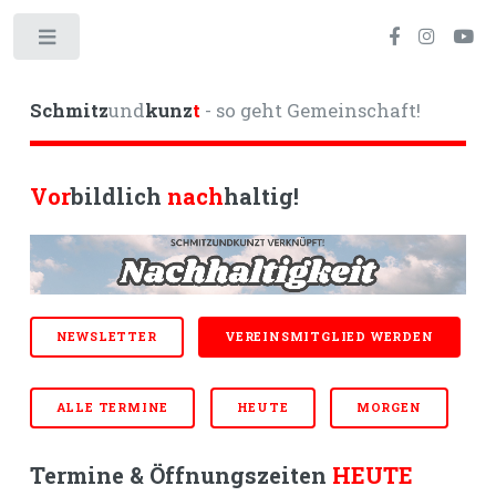
Toggle
Schmitz
und
kunz
t
- so geht Gemeinschaft!
Vor
bildlich
nach
haltig!
NEWSLETTER
VEREINSMITGLIED WERDEN
ALLE TERMINE
HEUTE
MORGEN
Termine & Öffnungszeiten
HEUTE