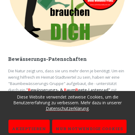
Bewässerungs-Patenschaften
Die Natur zeigt uns, dass sie uns mehr denn je benötigt. Um ein
wenig hilfreich im Heimat-Stadtviertel zu sein, haben wir eine
"Baumbewässerungs-Gruppe" aufgebaut, die - unterstützt
durch ein
"
B
ewässerungs- &
B
aum
B
eete-Lastenrad"
mit
Equipment der
RheinEnergie
- in Köln Bäume in den heißen
Diese Website verwendet zeitweise Cookies, um die
Benutzererfahrung zu verbessern. Mehr dazu in unserer
Monaten giesst ...
Datenschutzerklärung
.
MEHR DAZU
AKZEPTIEREN
NUR NOTWENDIGE COOKIES