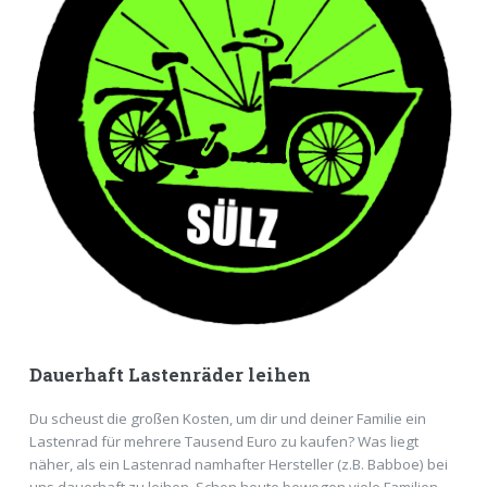
Dauerhaft Lastenräder leihen
Du scheust die großen Kosten, um dir und deiner Familie ein
Lastenrad für mehrere Tausend Euro zu kaufen? Was liegt
näher, als ein Lastenrad namhafter Hersteller (z.B. Babboe) bei
uns dauerhaft zu leihen. Schon heute bewegen viele Familien